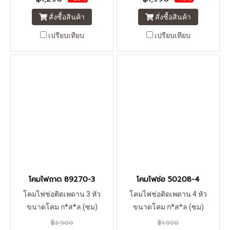
ไฟ E27 * 3 หลอด สามารถใช้
ไฟ E27 * 6 หลอด สามารถใช้
สั่งซื้อสินค้า
สั่งซื้อสินค้า
กับหลอดไฟ LED ได้ทุกแสง
กับหลอดไฟ LED ได้ทุกแสง
เปรียบเทียบ
เปรียบเทียบ
โคมไฟถาด 89270-3
โคมไฟช่อ 50208-4
โคมไฟช่อติดเพดาน 3 หัว
โคมไฟช่อติดเพดาน 4 หัว
ขนาดโคม ก*ส*ล (ซม)
ขนาดโคม ก*ส*ล (ซม)
45*32*45 แป้นโคมไฟแนบติด
37*33*37 แป้นโคมไฟแนบติด
฿3,900
฿1,990