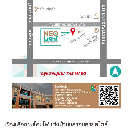
เชิญเลือกชมโคมไฟแต่งบ้านหลากหลายสไตล์