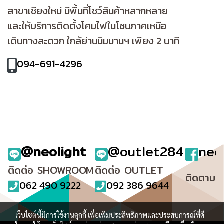
สาขาเชียงใหม่
มีพื้นที่โชว์สินค้าหลากหลาย
และให้บริการติดตั้งโคมไฟในโซนภาคเหนือ
เดินทางสะดวก ใกล้ย่านนิมมานฯ เพียง 2 นาที
094-691-4296
@neolight
@outlet284
neo
ติดต่อ SHOWROOM
ติดต่อ OUTLET
ติดตามเ
062 490 9222
092 386 9644
เว็บไซต์นี้มีการใช้งานคุกกี้ เพื่อเพิ่มประสิทธิภาพและประสบการณ์ที่ดี