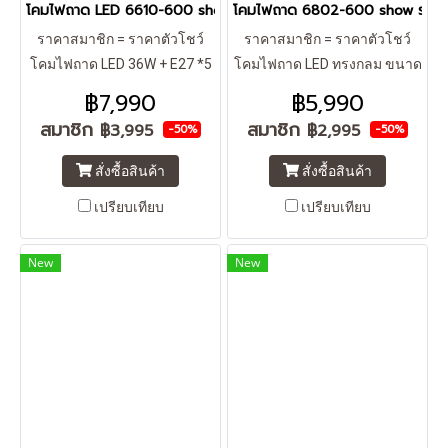
โคมไฟถาด LED 6610-600 show ราคาสมาชิก = ราคาตัวโชว์
โคมไฟถาด 6802-600 show ราคาสม
ราคาสมาชิก = ราคาตัวโชว์
ราคาสมาชิก = ราคาตัวโชว์
โคมไฟถาด LED 36W + E27 *5
โคมไฟถาด LED ทรงกลม ขนาด
หลอด ทรงกลม ขนาด DIA 60
เส้นผ่าศูนย์กลาง 60 ซม สูงจาก
฿7,990
฿5,990
ซม มีรีโมตควบคุมการเปิดปิด
เพดาน 34 ซม. แผงไฟ LED แสง
สมาชิก
สมาชิก
฿3,995
฿2,995
-50%
-50%
และ เปิดไฟสลับแสง LED แสง
ขาว+ขั้ว E27 สามารถเปิดไฟ
ขาว และ E27 (แนะนำ)แสง
ได้3แสง คือ ขาว เหลือง และ
สั่งซื้อสินค้า
สั่งซื้อสินค้า
เหลือง DRIVER : LIFUD รับ
ขาว+เหลือง โดยใช้รีโมต คุม
เปรียบเทียบ
เปรียบเทียบ
ประกันอายุการใช้งาน 12 เดือน
การเปิด-ปิด
New
New