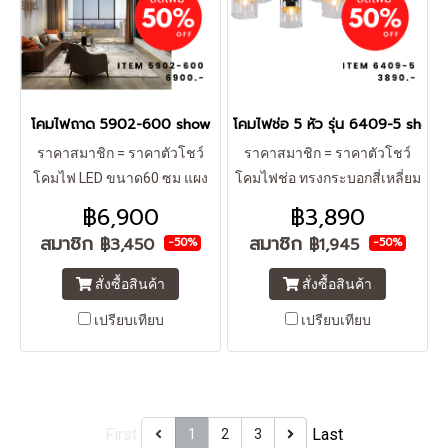
โคมไฟถาด 5902-600 show
โคมไฟช่อ 5 หัว รุ่น 6409-5 show
ราคาสมาชิก = ราคาตัวโชว์
ราคาสมาชิก = ราคาตัวโชว์
โคมไฟ LED ขนาด60 ซม แผง
โคมไฟช่อ ทรงกระบอกสี่เหลี่ยม
ไฟLED แสงขาว+ขั้วE27*5(ซื้อ
5 หัว รุ่น 6409-5 * ขนาดโป๊ะ
฿6,900
฿3,890
หลอดE27เพิ่มเติม แนะนำเป็น
กว้าง 10 ซม. สูง 12 ซม. จำนวน
สมาชิก
สมาชิก
฿3,450
฿1,945
-50%
-50%
แสงเหลือง) สามารถเปิดไฟได้ 3
5 หัว (โป๊ะเป็นแก้วใส หัวโป๊ะ
สเตป มีรีโมตในตัว ควมคุมการ
เคลือบปรอทสีเงิน) * ขนาดแป้น
สั่งซื้อสินค้า
สั่งซื้อสินค้า
เปิดปิดและเปลี่ยนแสงไฟ ติดตั้ง
14 ซม. (แป้นเป็นเหล็กทรงกลม
เปรียบเทียบ
เปรียบเทียบ
ภายในบ้านเท่านั้น
ชุบสีดำ) * ขนาดโคม กว้าง 50
ซม. สูงจากเพดาน 20 ซม (โครง
เป็นเหล็ก 5 แฉก ชุบสีดำและสี
เงิน) * ขั้วไฟ E27*5 หลอด (ใช้
กับหลอดไฟ LED ได้ทุกแสง) *
First
Last
1
2
3