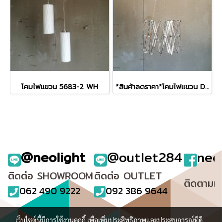
โคมไฟแขวน 5683-2 WH
*สินค้าลดราคา*โคมไฟแขวน D170611-1R
@neolight
@outlet284
neo
ติดต่อ SHOWROOM
ติดต่อ OUTLET
ติดตามเ
062 490 9222
092 386 9644
เว็บไซต์นี้มีการใช้งานคุกกี้ เพื่อเพิ่มประสิทธิภาพและประสบการณ์ที่ดี