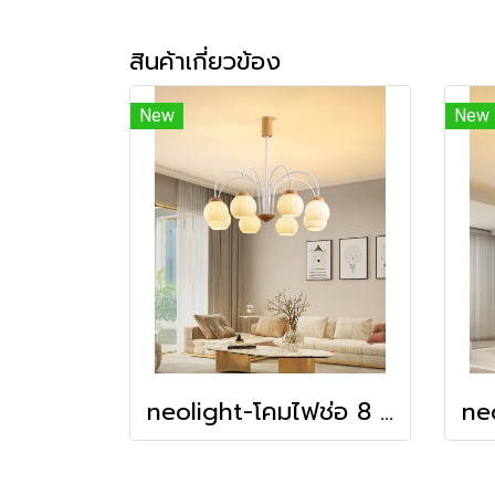
สินค้าเกี่ยวข้อง
New
New
neolight-โคมไฟช่อ 8 หัว รุ่น 23-08-btw แถมหลอดไฟLED พร้อมส่งจากไทย