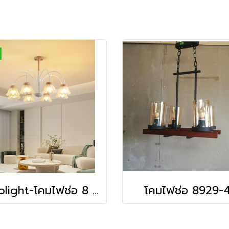
neolight-โคมไฟช่อ 8 หัว รุ่น 23-08-hd แถมหลอดไฟLED พร้อมส่งจากไทย
โคมไฟช่อ 8929-