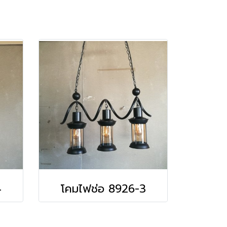
4
โคมไฟช่อ 8926-3