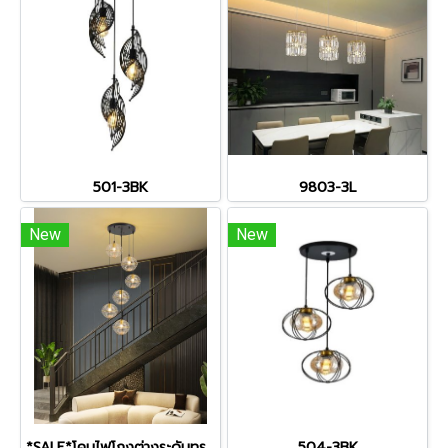
501-3BK
9803-3L
New
New
*SALE*โคมไฟโถงต่างระดับทรงลวดสาน รุ่น-8876-6
504-3BK