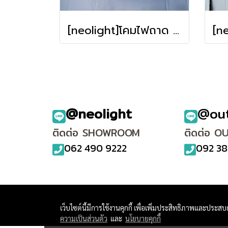
[neolight]โคมไฟถาด M011-500 **รับประกัน การใช้งาน12เดือน**
@neolight
@ou
ติดต่อ SHOWROOM
ติดต่อ O
062 490 9222
092 38
เว็บไซต์นี้มีการใช้งานคุกกี้ เพื่อเพิ่มประสิทธิภาพและประส
ความเป็นส่วนตัว
และ
นโยบายคุกกี้