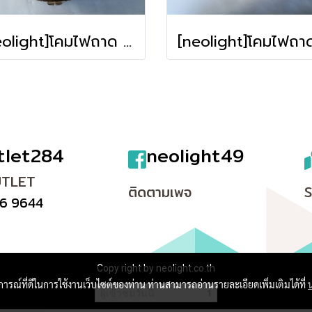
[neolight]โคมไฟถาด M010-500 **รับประกัน การใช้งาน12เดือน**
tlet284
neolight49
UTLET
ติดตามเพจ
6 9644
Copy right by neolight.co.th
บการณ์ที่ดีในการใช้งานเว็บไซต์ของท่าน ท่านสามารถอ่านรายละเอียดเพิ่มเติมได้ที่
ผู้เข้าชมวันนี้
1