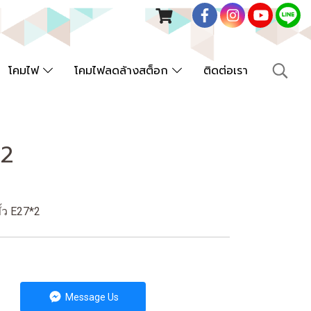
โคมไฟ
โคมไฟลดล้างสต็อก
ติดต่อเรา
02
้ว E27*2
Message Us