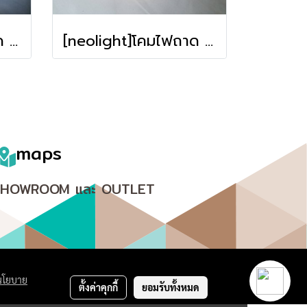
[neolight]โคมไฟถาด M012-500 **รับประกัน การใช้งาน12เดือน**
[neolight]โคมไฟถาด M003-500 **รับประกัน การใช้งาน12เดือน**
maps
SHOWROOM และ OUTLET
นโยบาย
ตั้งค่าคุกกี้
ยอมรับทั้งหมด