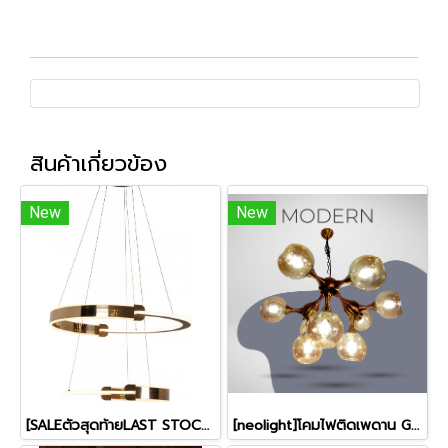
สินค้าเกี่ยวข้อง
New
New
[SALEตัวสุดท้ายLAST STOCK]โคมไฟสลิง 2 ห่วง รุ่น A010100100
[neolight]โคมไฟติดเพดาน GDL-09-AM