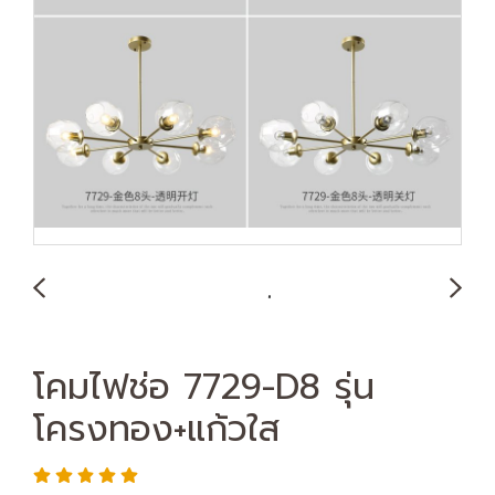
โคมไฟช่อ 7729-D8 รุ่น
โครงทอง+แก้วใส