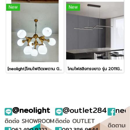
New
New
[neolight]โคมไฟติดเพดาน GDL-09-WH
โคมไฟสลิงทรงยาว รุ่น 2011GP-105
@neolight
@outlet284
neo
ติดต่อ SHOWROOM
ติดต่อ OUTLET
ติดตามเ
062 490 9222
092 386 9644