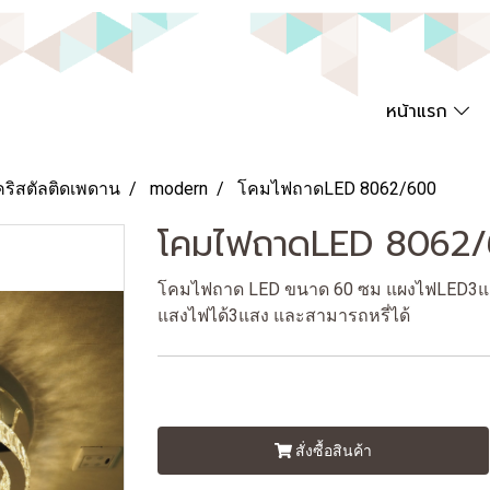
หน้าแรก
คริสตัลติดเพดาน
modern
โคมไฟถาดLED 8062/600
โคมไฟถาดLED 8062
โคมไฟถาด LED ขนาด 60 ซม แผงไฟLED3แสง
แสงไฟได้3แสง และสามารถหรี่ได้
สั่งซื้อสินค้า