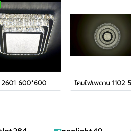
2601-600*600
tlet284
neolight49