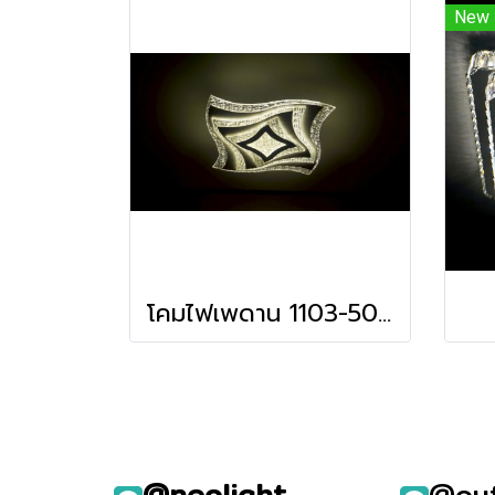
New
โคมไฟเพดาน 1103-500 LED รับประกัน12เดือน
@neolight
@ou