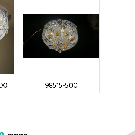
00
98515-500
maps