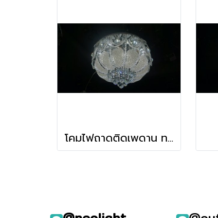
โคมไฟถาดติดเพดาน ทรงกลม รุ่น 98537-600
@neolight
@ou