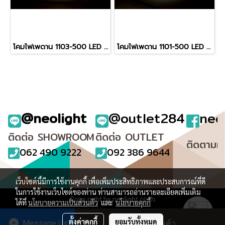
โคมไฟเพดาน 1103-500 LED รับประกัน12เดือน
โคมไฟเพดาน 1101-500 LED รับประกัน12เดือน
@neolight
@outlet284
neo
ติดต่อ SHOWROOM
ติดต่อ OUTLET
ติดตามเ
062 490 9222
092 386 9644
เว็บไซต์นี้มีการใช้งานคุกกี้ เพื่อเพิ่มประสิทธิภาพและประสบการณ์ที่ดี
ในการใช้งานเว็บไซต์ของท่าน ท่านสามารถอ่านรายละเอียดเพิ่มเติม
Copy right by neolight.co.th
ได้ที่
นโยบายความเป็นส่วนตัว
และ
นโยบายคุกกี้
ผู้เข้าชมวันนี้
648
ตั้งค่าคุกกี้
ยอมรับทั้งหมด
Message Us
สั่งซื้อสินค้า