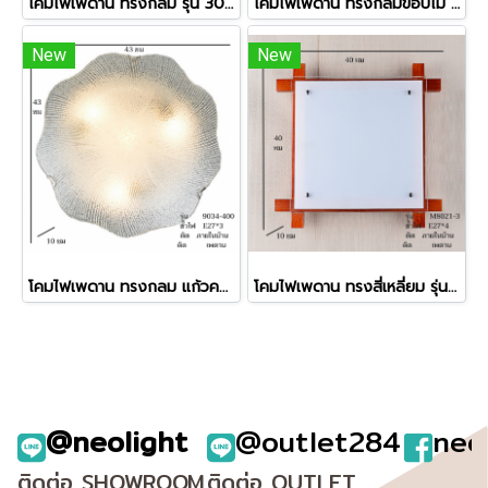
โคมไฟเพดาน ทรงกลม รุ่น 3050WD
โคมไฟเพดาน ทรงกลมขอบไม้ รุ่น 8901 N แถมแผงไฟ LED 3 แสงแบบแม่เหล็กแปะ
New
New
โคมไฟเพดาน ทรงกลม แก้วครอบแกะลาย รุ่น 9034-400 แถมแผงไฟ LED 3 แสงแบบแม่เหล็กแปะ
โคมไฟเพดาน ทรงสี่เหลี่ยม รุ่น M8201-3
@neolight
@outlet284
neo
ติดต่อ SHOWROOM
ติดต่อ OUTLET