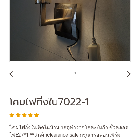
โคมไฟกิ่งใน7022-1
โคมไฟกิ่งใน ติดในบ้าน วัสดุทำจากโลหะ/แก้ว ขั้วหลอด
ไฟE27*1 **สินค้าclearance sale กรุณารอคอนเฟิร์ม