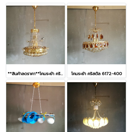
**สินค้าลดราคา**โคมระย้า คริสตัล 6615-420
โคมระย้า คริสตัล 6172-400