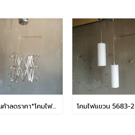
*สินค้าลดราคา*โคมไฟแขวน D170611-1R