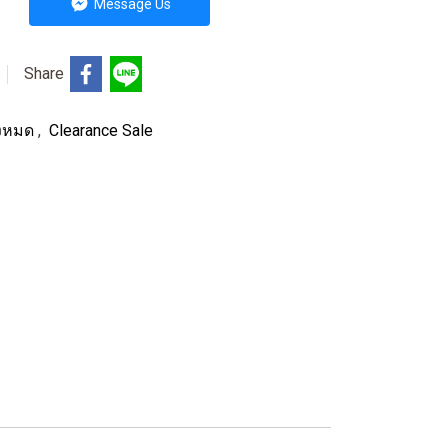
Message Us
Share
ั้งหมด
,
Clearance Sale