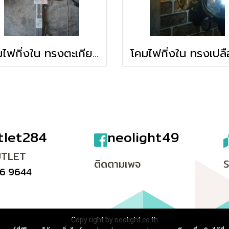
โคมไฟกิ่งใน ทรงตะเกียงคู่ รุ่น 6271/2
tlet284
neolight49
UTLET
ติดตามเพจ
6 9644
Copy right by neolight.co.th