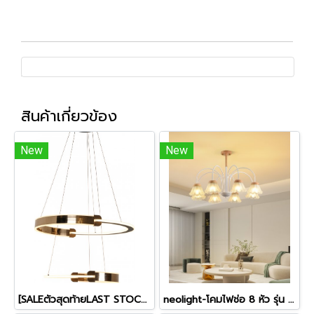
สินค้าเกี่ยวข้อง
New
New
[SALEตัวสุดท้ายLAST STOCK]โคมไฟสลิง 2 ห่วง รุ่น A010100100
neolight-โคมไฟช่อ 8 หัว รุ่น 23-08-hd แถมหลอดไฟLED พร้อมส่งจากไทย