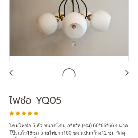
ไฟช่อ YQ05
โคมไฟช่อ 5 หัว ขนาดโคม ก*ส*ล (ซม) 66*66*66 ขนาด
โป๊ะแก้ว18ซม สายไฟยาว100 ซม แป้นกว้าง12 ซม วัสดุ