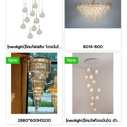
[neolight]โคมไฟสลิง โถงบันได 23018GP-10 แถมหลอดไฟ LED G9ครบชุด
8014-800
New
New
2880*600H1200
[neolight]โคมไฟโถงบันได ต่างระดับ ทรงกระบอก รุ่น 24-12-BL