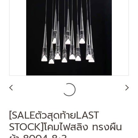
[SALEตัวสุดท้ายLAST
STOCK]โคมไฟสลิง ทรงผืน