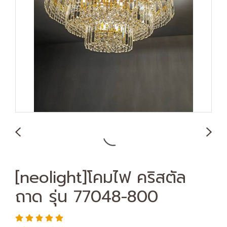
[neolight]โคมไฟ คริสตัล
ถาด รุ่น 77048-800