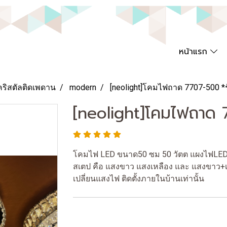
หน้าแรก
คริสตัลติดเพดาน
modern
[neolight]โคมไฟถาด 7707-500 *ร
[neolight]โคมไฟถาด 7
โคมไฟ LED ขนาด50 ซม 50 วัตต แผงไฟLED 
สเตป คือ แสงขาว แสงเหลือง และ แสงขาว+เ
เปลี่ยนแสงไฟ ติดตั้งภายในบ้านเท่านั้น