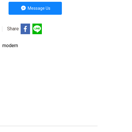
Message Us
Share
,
modern