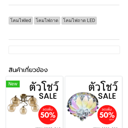
โคมไฟled
โคมไฟถาด
โคมไฟถาด LED
สินค้าเกี่ยวข้อง
New