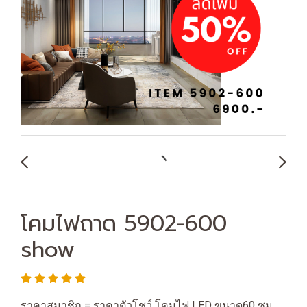
โคมไฟถาด 5902-600
show
ราคาสมาชิก = ราคาตัวโชว์ โคมไฟ LED ขนาด60 ซม