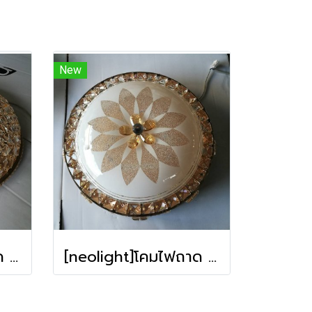
New
[neolight]โคมไฟถาด M003-500 **รับประกัน การใช้งาน12เดือน**
[neolight]โคมไฟถาด M010-500 **รับประกัน การใช้งาน12เดือน**