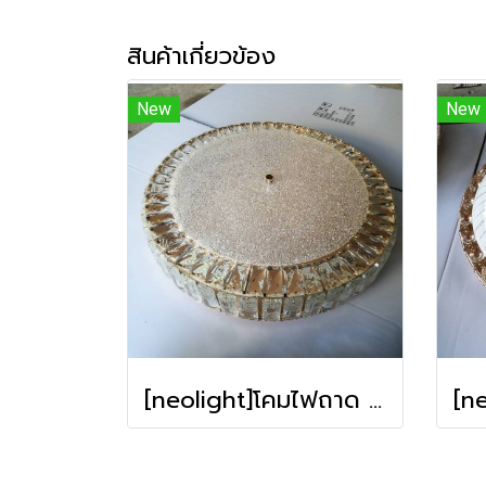
สินค้าเกี่ยวข้อง
New
New
[neolight]โคมไฟถาด M012-500 **รับประกัน การใช้งาน12เดือน**