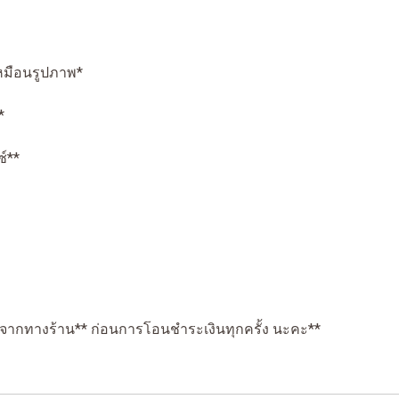
เหมือนรูปภาพ*
*
์**
กจากทางร้าน** ก่อนการโอนชำระเงินทุกครั้ง นะคะ**