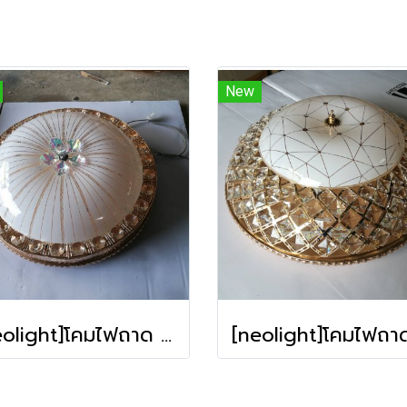
New
[neolight]โคมไฟถาด M011-500 **รับประกัน การใช้งาน12เดือน**