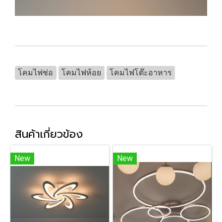
โคมไฟช่อ
โคมไฟห้อย
โคมไฟโต๊ะอาหาร
สินค้าเกี่ยวข้อง
New
New