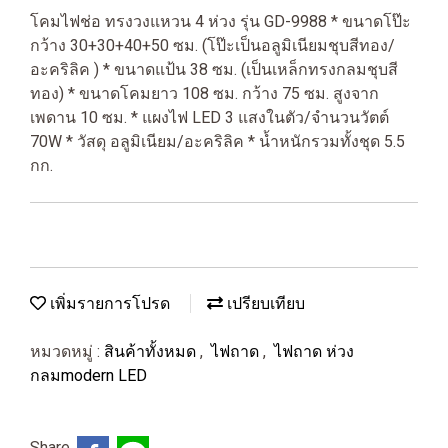
โคมไฟช่อ ทรงวงแหวน 4 ห่วง รุ่น GD-9988 * ขนาดโป๊ะ
กว้าง 30+30+40+50 ซม. (โป๊ะเป็นอลูมิเนียมชุบสีทอง/
อะคริลิค ) * ขนาดแป้น 38 ซม. (เป็นเหล็กทรงกลมชุบสี
ทอง) * ขนาดโคมยาว 108 ซม. กว้าง 75 ซม. สูงจาก
เพดาน 10 ซม. * แผงไฟ LED 3 แสงในตัว/จำนวนวัตต์
70W * วัสดุ อลูมิเนียม/อะคริลิค * น้ำหนักรวมทั้งชุด 5.5
กก.
เพิ่มรายการโปรด
เปรียบเทียบ
หมวดหมู่ :
สินค้าทั้งหมด
,
ไฟถาด
,
ไฟถาด ห่วง
กลมmodern LED
Share