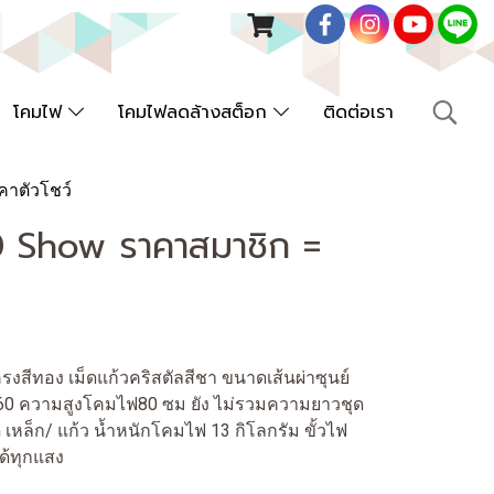
โคมไฟ
โคมไฟลดล้างสต็อก
ติดต่อเรา
คาตัวโชว์
0 Show ราคาสมาชิก =
สีทอง เม็ดแก้วคริสตัลสีชา ขนาดเส้นผ่าซุนย์
60 ความสูงโคมไฟ80 ซม ยัง ไม่รวมความยาวชุด
 เหล็ก/ แก้ว น้ำหนักโคมไฟ 13 กิโลกรัม ขั้วไฟ
ด้ทุกแสง