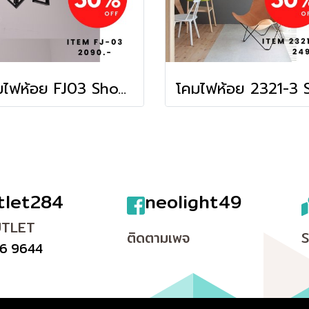
โคมไฟห้อย FJ03 Show ราคาสมาชิก = ราคาตัวโชว์
tlet284
neolight49
UTLET
ติดตามเพจ
6 9644