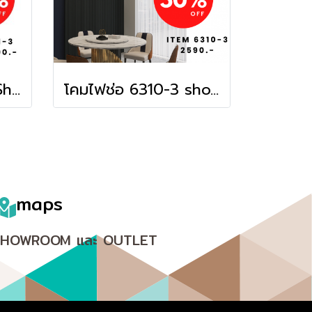
โคมไฟห้อย 2321-3 Show ราคาสมาชิก = ราคาตัวโชว์
โคมไฟช่อ 6310-3 show
maps
SHOWROOM และ OUTLET