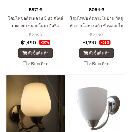
8871-5
8064-3
โคมไฟช่อติดเพดาน 5 หัว สไตล์
โคมไฟช่อ ติดภายในบ้าน วัสดุ
modern ขนาดโคม ก*ส*ล
ทำจาก โลหะ/แก้ว ขั้วหลอดไฟ
(ซม) 55*47*55 สายไฟ/สายโซ่
(สามารถใช้กับหลอดไฟLED ได้)
฿2,990
฿2,490
ยาว (ปรับระดับได้) 35 ซม วัสดุ
E27*3 ราคายังไม่รวมหลอดไฟ
฿1,490
฿1,190
-50%
-52%
เหล็ก/แก้ว ขั้วไฟ E27 *5 หลอด
กับค่าส่ง **สินค้า clearance
สั่งซื้อสินค้า
สั่งซื้อสินค้า
สามารถใช้กับหลอดไฟ LED ได้
sale กรุณารอคอนเฟิร์มสต๊อก
ทุกแสง
จากทางร้าน ก่อนการโอนชำระ
เปรียบเทียบ
เปรียบเทียบ
เงินทุกครั้งนะคะ**