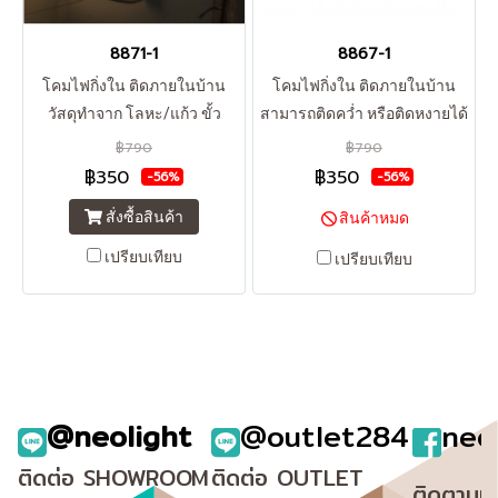
8871-1
8867-1
โคมไฟกิ่งใน ติดภายในบ้าน
โคมไฟกิ่งใน ติดภายในบ้าน
วัสดุทำจาก โลหะ/แก้ว ขั้ว
สามารถติดคว่ำ หรือติดหงายได้
หลอดไฟ (สามารถใช้กับหลอด
วัสดุทำจาก โลหะ/แก้ว ขั้ว
฿790
฿790
ไฟLED ได้) E27*1 ราคายังไม่
หลอดไฟ (สามารถใช้กับหลอด
฿350
฿350
-56%
-56%
รวมหลอดไฟกับค่าส่ง **สินค้า
ไฟLED ได้) E27*1 ราคายังไม่
สั่งซื้อสินค้า
สินค้าหมด
clearance sale กรุณารอ
รวมหลอดไฟกับค่าส่ง **สินค้า
คอนเฟิร์มสต๊อกจากทางร้าน
clearance sale กรุณารอ
เปรียบเทียบ
เปรียบเทียบ
ก่อนการโอนชำระเงินทุกครั้ง
คอนเฟิร์มสต๊อกจากทางร้าน
นะคะ**
ก่อนการโอนชำระเงินทุกครั้ง
นะคะ**
@neolight
@outlet284
neo
ติดต่อ SHOWROOM
ติดต่อ OUTLET
ติดตามเ