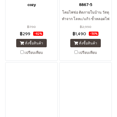
cozy
8867-5
โคมไฟช่อ ติดภายในบ้าน วัสดุ
ทำจาก โลหะ/แก้ว ขั้วหลอดไฟ
(สามารถใช้กับหลอดไฟLED ได้)
฿790
฿2,990
E27*5 ราคายังไม่รวมหลอดไฟ
฿299
฿1,490
-62%
-50%
กับค่าส่ง **สินค้า clearance
สั่งซื้อสินค้า
สั่งซื้อสินค้า
sale กรุณารอคอนเฟิร์มสต๊อก
จากทางร้าน ก่อนการโอนชำระ
เปรียบเทียบ
เปรียบเทียบ
เงินทุกครั้งนะคะ**