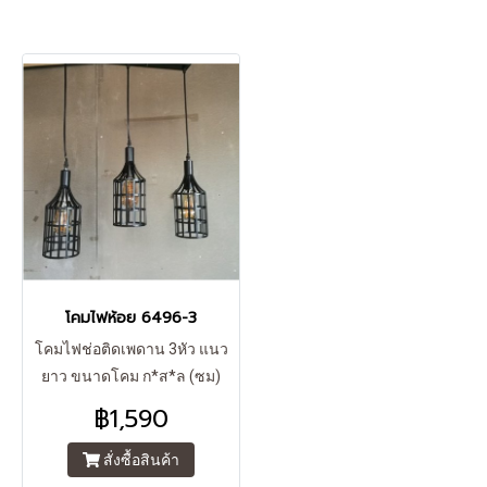
โคมไฟห้อย 6496-3
โคมไฟช่อติดเพดาน 3หัว แนว
ยาว ขนาดโคม ก*ส*ล (ซม)
12*19*12 แป้นยาว 50 ซม สาย
฿1,590
ไฟ/สายโซ่ยาว (ปรับระดับได้)
80 ซม วัสดุ เหล็ก ขั้วไฟ E27 *3
สั่งซื้อสินค้า
หลอด สามารถใช้กับหลอดไฟ