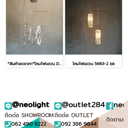
*สินค้าลดราคา*โคมไฟแขวน D170611-1R
โคมไฟแขวน 5683-2 bk
@neolight
@outlet284
neo
ติดต่อ SHOWROOM
ติดต่อ OUTLET
ติดตามเ
062 490 9222
092 386 9644