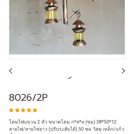
8026/2P
โคมไฟแขวน 2 หัว ขนาดโคม ก*ส*ล (ซม) 38*50*12
สายไฟ/สายโซ่ยาว (ปรับระดับได้) 50 ซม วัสดุ เหล็ก/แก้ว