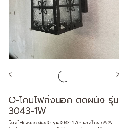
O-โคมไฟกิ่งนอก ติดผนัง รุ่น
3043-1W
โคมไฟกิ่งนอก ติดผนัง รุ่น 3043-1W ขนาดโคม ก*ส*ล