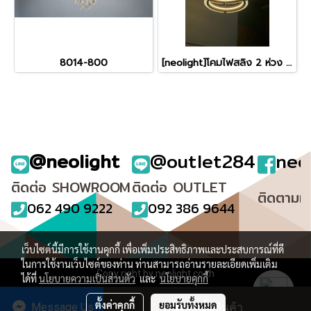
8014-800
[neolight]โคมไฟสลิง 2 ห่วง รุ่น 1084-600+400 60 วัตต์
@neolight
@outlet284
neo
ติดต่อ SHOWROOM
ติดต่อ OUTLET
ติดตามเ
062 490 9222
092 386 9644
เว็บไซต์นี้มีการใช้งานคุกกี้ เพื่อเพิ่มประสิทธิภาพและประสบการณ์ที่ดี
ในการใช้งานเว็บไซต์ของท่าน ท่านสามารถอ่านรายละเอียดเพิ่มเติม
Copy right by neolight.co.th
ได้ที่
นโยบายความเป็นส่วนตัว
และ
นโยบายคุกกี้
ผู้เข้าชมวันนี้
647
ตั้งค่าคุกกี้
ยอมรับทั้งหมด
Message Us
สั่งซื้อสินค้า