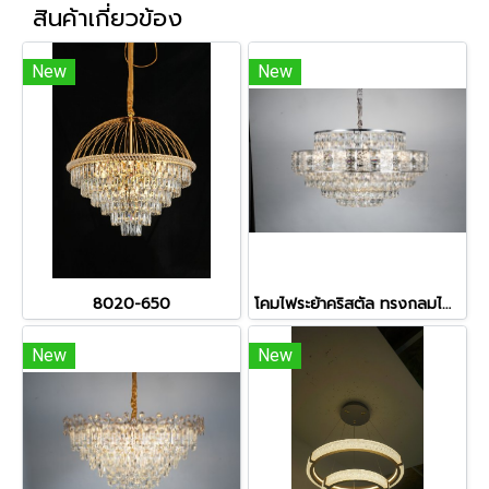
สินค้าเกี่ยวข้อง
New
New
8020-650
โคมไฟระย้าคริสตัล ทรงกลมไต่ระดับ รุ่น 8011-800
New
New