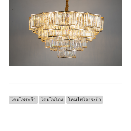
โคมไฟระย้า
โคมไฟโถง
โคมไฟโถงระย้า