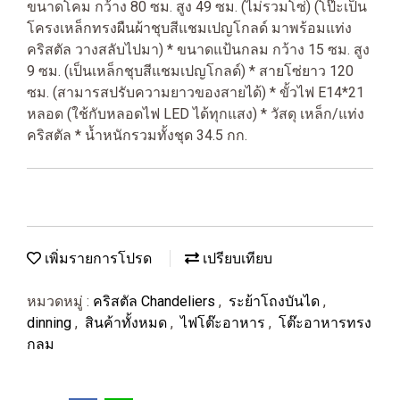
ขนาดโคม กว้าง 80 ซม. สูง 49 ซม. (ไม่รวมโซ่) (โป๊ะเป็น
โครงเหล็กทรงผืนผ้าชุบสีแชมเปญโกลด์ มาพร้อมแท่ง
คริสตัล วางสลับไปมา) * ขนาดแป้นกลม กว้าง 15 ซม. สูง
9 ซม. (เป็นเหล็กชุบสีแชมเปญโกลด์) * สายโซ่ยาว 120
ซม. (สามารสปรับความยาวของสายได้) * ขั้วไฟ E14*21
หลอด (ใช้กับหลอดไฟ LED ได้ทุกแสง) * วัสดุ เหล็ก/แท่ง
คริสตัล * น้ำหนักรวมทั้งชุด 34.5 กก.
เพิ่มรายการโปรด
เปรียบเทียบ
หมวดหมู่ :
คริสตัล Chandeliers
,
ระย้าโถงบันได
,
dinning
,
สินค้าทั้งหมด
,
ไฟโต๊ะอาหาร
,
โต๊ะอาหารทรง
กลม