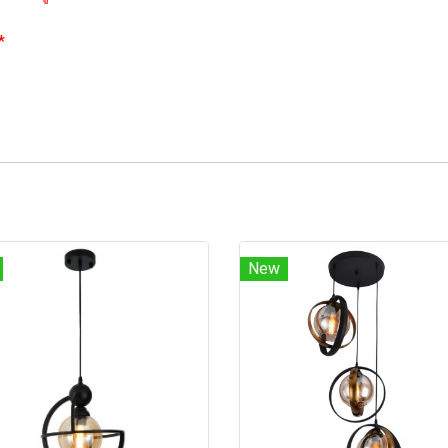
*
New