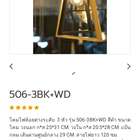
506-3BK+WD
โคมไฟห้อยต่างระดับ 3 หัว รุ่น 506-3BK+WD สีดำ ขนาด
โคม วงนอก ก*ส 25*31 CM. วงใน ก*ส 20.5*28 CM. แป้น
กลม เส้นผ่านศูนย์กลาง 29 CM. สายไฟยาว 120 ซม.