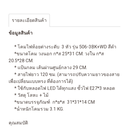
รายละเอียดสินค้า
ข้อมูลสินค้า
* โคมไฟห้อยต่างระดับ 3 หัว รุ่น 506-3BK+WD สีดำ
*ขนาดโคม วงนอก ก*ส 25*31 CM. วงใน ก*ส
20.5*28 CM.
* แป้นกลม เส้นผ่านศูนย์กลาง 29 CM.
* สายไฟยาว 120 ซม. (สามารถปรับความยาวของสาย
เพื่อเปลี่ยนแบบทรง ที่ต้องการได้)
* ใช้กับหลอดไฟ LED ได้ทุกแสง ขั้วไฟ E27*3 หลอด
* วัสดุ โลหะ + ไม้
*ขนาดบรรจุภัณฑ์ ก*ย*ส 31*31*14 CM
*น่ำหนักโคมรวม 3.1 KG.
คุณสมบัติ